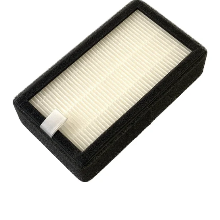
Reservedeler
>
Nye Wee produkter
Tilbud
Lagertømming
Aktuelt
Kundeservice
Leasing