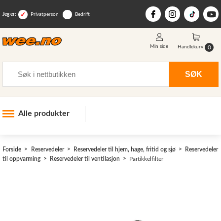
Jeg er:
Privatperson
Bedrift
Min side
0
Handlekurv
Søk
SØK
Alle produkter
Industri og anlegg
Forside
Reservedeler
Reservedeler til hjem, hage, fritid og sjø
Reservedeler
Skogsutstyr
til oppvarming
Reservedeler til ventilasjon
Partikkelfilter
Landbruksutstyr
Hjem, hage, fritid og sjø
Vinter og snøutstyr