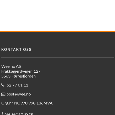
KONTAKT OSS
Wee.no AS
Frakkagjerdvegen 127
5563 Førresfjorden
52 77 01 11
post@wee.no
Org.nr NO970 998 136MVA