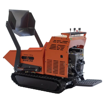
Reservedeler
Nye Wee produkter
Tilbud
Lagertømming
Aktuelt
Kundeservice
Leasing