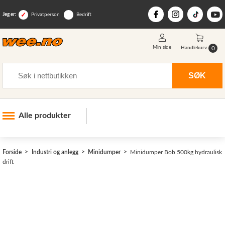
Jeg er:
Privatperson
Bedrift
Min side
0
Handlekurv
Søk
SØK
Alle produkter
Industri og anlegg
>
Forside
Industri og anlegg
Minidumper
Minidumper Bob 500kg hydraulisk
Skogsutstyr
drift
Landbruksutstyr
Hjem, hage, fritid og sjø
Vinter og snøutstyr