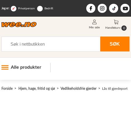
Jeg er:
Privatperson
Bedrift
Min side
0
Handlekurv
Søk
SØK
Alle produkter
Industri og anlegg
Forside
Hjem, hage, fritid og sjø
Vedlikeholdsfrie gjerder
Lås til gjerdeport
Skogsutstyr
Landbruksutstyr
Hjem, hage, fritid og sjø
>
Vinter og snøutstyr