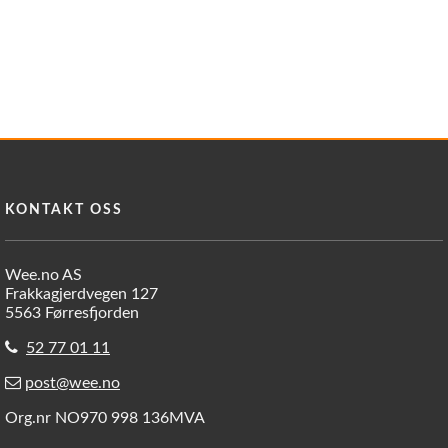
KONTAKT OSS
Wee.no AS
Frakkagjerdvegen 127
5563 Førresfjorden
52 77 01 11
post@wee.no
Org.nr NO970 998 136MVA