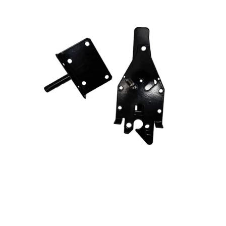
Reservedeler
Nye Wee produkter
Tilbud
Lagertømming
Aktuelt
Kundeservice
Leasing