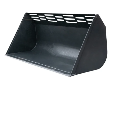
Reservedeler
Nye Wee produkter
Tilbud
Lagertømming
Aktuelt
Kundeservice
Leasing