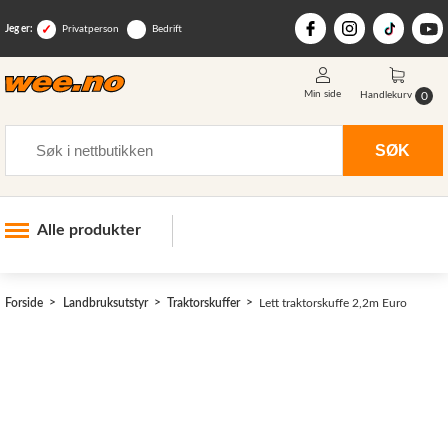
Jeg er:
Privatperson
Bedrift
Min side
0
Handlekurv
Søk
SØK
Alle produkter
Industri og anlegg
Forside
Landbruksutstyr
Traktorskuffer
Lett traktorskuffe 2,2m Euro
Skogsutstyr
Landbruksutstyr
>
Hjem, hage, fritid og sjø
Vinter og snøutstyr