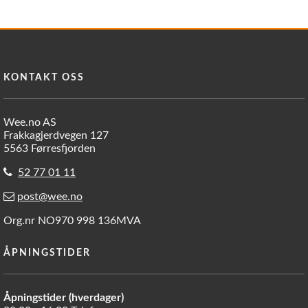
KONTAKT OSS
Wee.no AS
Frakkagjerdvegen 127
5563 Førresfjorden
52 77 01 11
post@wee.no
Org.nr NO970 998 136MVA
ÅPNINGSTIDER
Åpningstider (hverdager)