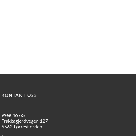
KONTAKT OSS
Wee.no AS
Frakkagjerdvegen 127
5563 Førresfjorden