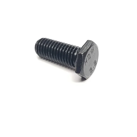
Reservedeler
>
Nye Wee produkter
Tilbud
Lagertømming
Aktuelt
Kundeservice
Leasing