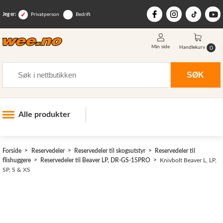
Jeg er:
Privatperson
Bedrift
Min side
0
Handlekurv
Søk
SØK
Alle produkter
Industri og anlegg
Forside
Reservedeler
Reservedeler til skogsutstyr
Reservedeler til
Skogsutstyr
flishuggere
Reservedeler til Beaver LP, DR-GS-15PRO
Knivbolt Beaver L, LP,
SP, S & XS
Landbruksutstyr
Hjem, hage, fritid og sjø
Vinter og snøutstyr