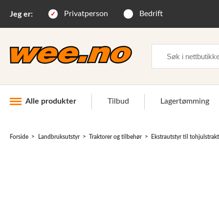
Privatperson
Bedrift
Jeg er:
Søk
Alle produkter
Tilbud
Lagertømming
Forside
Landbruksutstyr
Traktorer og tilbehør
Ekstrautstyr til tohjulstrak
Industri og anlegg
Skogsutstyr
Landbruksutstyr
Hjem, hage, fritid og sjø
Vinter og snøutstyr