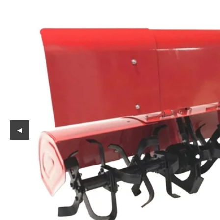
Reservedeler
Nye Wee produkter
Tilbud
Lagertømming
Aktuelt
Kundeservice
Leasing
◀