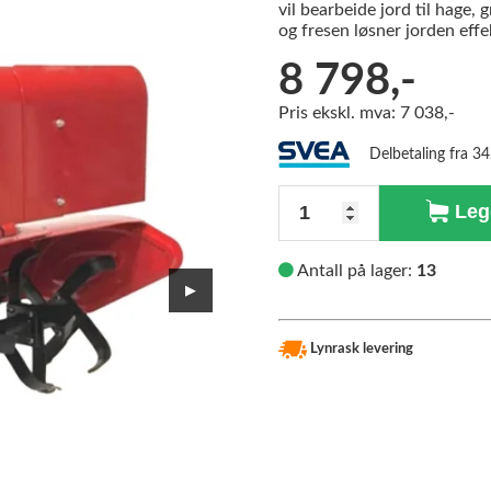
vil bearbeide jord til hage,
og fresen løsner jorden effek
8 798,-
Pris ekskl. mva: 7 038,-
Delbetaling fra 3
Antall
Legg
Antall på lager:
13
▶
Lynrask levering