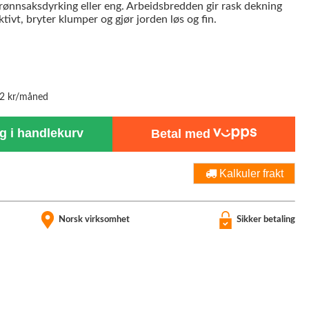
 grønnsaksdyrking eller eng. Arbeidsbredden gir rask dekning
tivt, bryter klumper og gjør jorden løs og fin.
42 kr/måned
 i handlekurv
Betal med
Kalkuler frakt
Norsk virksomhet
Sikker betaling