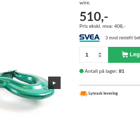
wire.
510,-
Pris ekskl. mva: 408,-
3 mnd rentefri be
Antall
Legg
Antall på lager:
81
▶
Lynrask levering