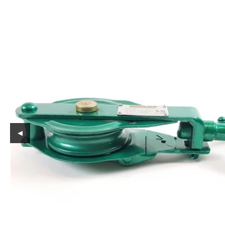
Reservedeler
Nye Wee produkter
Tilbud
Lagertømming
Aktuelt
Kundeservice
Leasing
◀