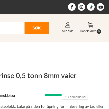
SØK
Min side
Handlekurv
0
rinse 0,5 tonn 8mm vaier
teblokk. Luke på siden for åpning for innjesering av tau eller