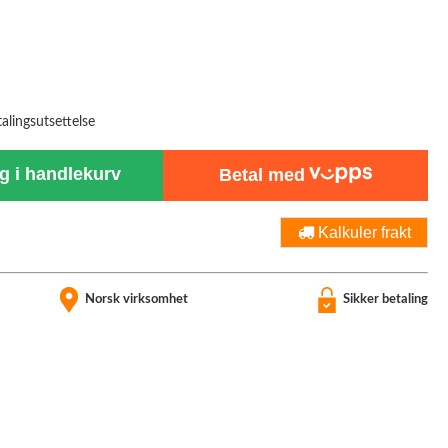
talingsutsettelse
 i handlekurv
Betal med
Kalkuler frakt
Norsk virksomhet
Sikker betaling