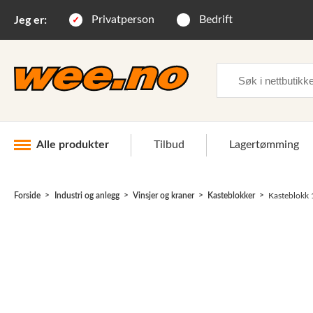
Privatperson
Bedrift
Jeg er:
Søk
Alle produkter
Tilbud
Lagertømming
Forside
Industri og anlegg
Vinsjer og kraner
Kasteblokker
Kasteblokk 
Industri og anlegg
Skogsutstyr
Landbruksutstyr
Hjem, hage, fritid og sjø
Vinter og snøutstyr