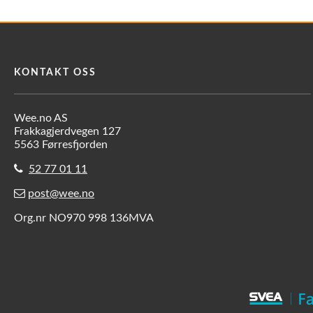
KONTAKT OSS
Wee.no AS
Frakkagjerdvegen 127
5563 Førresfjorden
52 77 01 11
post@wee.no
Org.nr NO970 998 136MVA