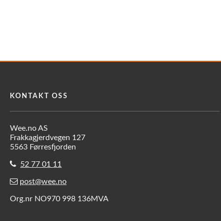
KONTAKT OSS
Wee.no AS
Frakkagjerdvegen 127
5563 Førresfjorden
52 77 01 11
post@wee.no
Org.nr NO970 998 136MVA