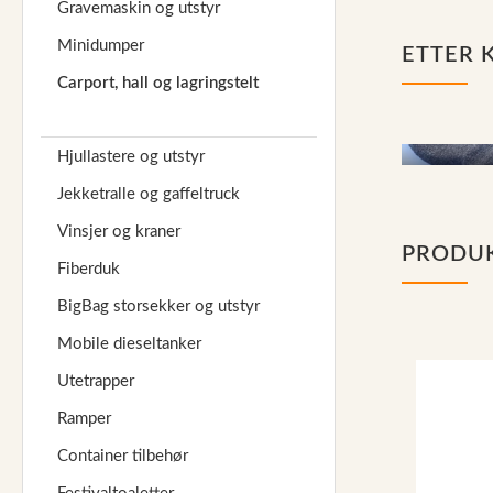
Gravemaskin og utstyr
Reservedeler
Minidumper
ETTER 
Nye Wee produkter
Carport, hall og lagringstelt
Tilbud
Lagertømming
Hjullastere og utstyr
Tak- og 
Aktuelt
Jekketralle og gaffeltruck
Kundeservice
Vinsjer og kraner
PRODU
Fiberduk
Leasing
BigBag storsekker og utstyr
Mobile dieseltanker
Utetrapper
Ramper
Container tilbehør