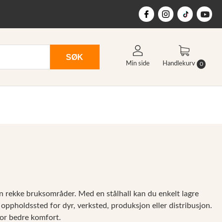
SØK
Min side
Handlekurv
0
r en rekke bruksområder. Med en stålhall kan du enkelt lagre
 oppholdssted for dyr, verksted, produksjon eller distribusjon.
 for bedre komfort.