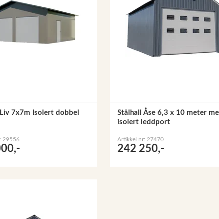
 Liv 7x7m Isolert dobbel
Stålhall Åse 6,3 x 10 meter m
isolert leddport
r: 29556
Artikkel nr: 27470
00,-
242 250,-