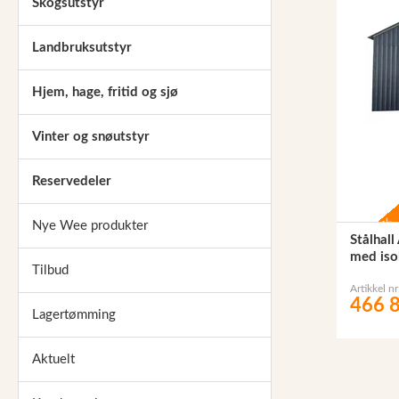
Skogsutstyr
Landbruksutstyr
Hjem, hage, fritid og sjø
Vinter og snøutstyr
Reservedeler
-10%
Nye Wee produkter
Stålhal
med iso
Tilbud
Artikkel n
466 8
Lagertømming
Aktuelt