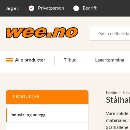
Privatperson
Bedrift
Jeg er:
Søk
Alle produkter
Tilbud
Lagertømming
Industri og anlegg
Forside
Indu
Skogsutstyr
PRODUKTER
Stålha
Landbruksutstyr
Våre solide 
Industri og anlegg
Hjem, hage, fritid og sjø
materialer, 
Stålhallene
Vinter og snøutstyr