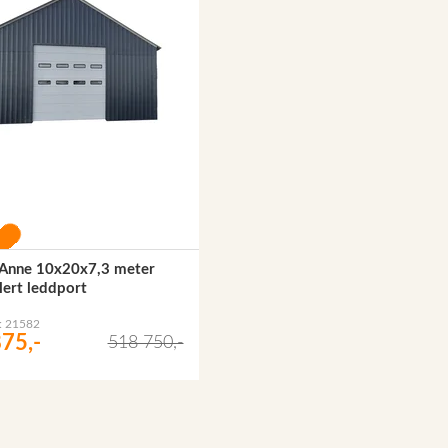
l Anne 10x20x7,3 meter
lert leddport
r: 21582
75,-
518 750,-