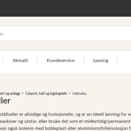
Aktuelt
Kundeservice
Leasing
>
stri og anlegg
Carport, hall og lagringstelt
Stålhaller
ller
stålhaller er allsidige og funksjonelle, og er en ideell løsning fo
maskiner og utstyr, eller bruke det som et midlertidig/permanent
 kan også isoleres med bobleplast eller aluminiumsfolieisolasjon