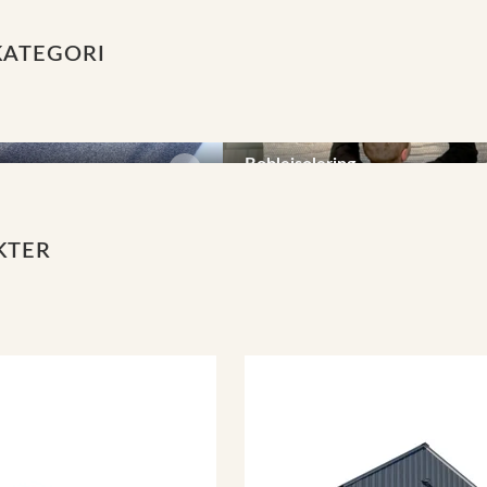
KATEGORI
Bobleisolering
veggplater
aluminiumsfolieisolasjon
KTER