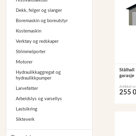
Festivaltoaletter
Dekk, felger og slanger
Boremaskin og boreutstyr
Kostemaskin
Verktøy og redskaper
Strimmelporter
Motorer
Stålhall
Hydraulikkaggregat og
garasje
hydraulikkpumper
Artikkel n
Larveføtter
255 0
Arbeidslys og varsellys
Lastsikring
Sikteverk