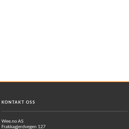
Reservedeler
Nye Wee produkter
Tilbud
Lagertømming
Aktuelt
Kundeservice
Leasing
KONTAKT OSS
Wee.no AS
Frakkagjerdvegen 127