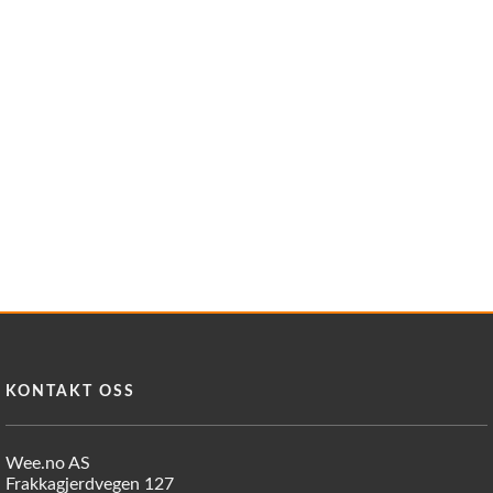
Reservedeler
>
Nye Wee produkter
Tilbud
Lagertømming
Aktuelt
Kundeservice
Leasing
KONTAKT OSS
Wee.no AS
Frakkagjerdvegen 127