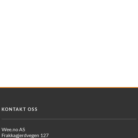
Reservedeler
>
Nye Wee produkter
Tilbud
Lagertømming
Aktuelt
Kundeservice
Leasing
KONTAKT OSS
Wee.no AS
Frakkagjerdvegen 127