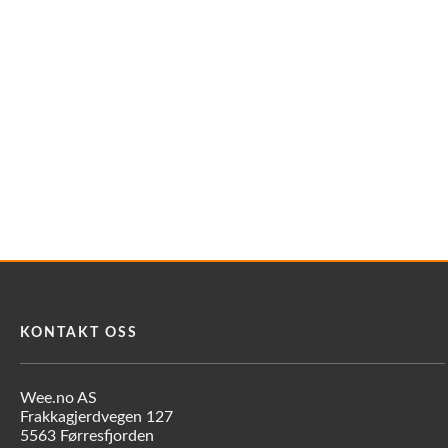
Reservedeler
Nye Wee produkter
Tilbud
Lagertømming
Aktuelt
Kundeservice
Leasing
KONTAKT OSS
Wee.no AS
Frakkagjerdvegen 127
5563 Førresfjorden