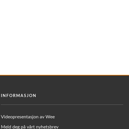
INFORMASJON
Videopresentasjon av Wee
Meld deg på vårt nyhetsbrev