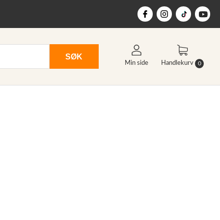
SØK
Min side
Handlekurv
0