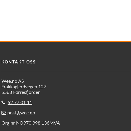
KONTAKT OSS
Wee.no AS
Frakkagjerdvegen 127
5563 Førresfjorden
52 77 01 11
post@wee.no
Org.nr NO970 998 136MVA