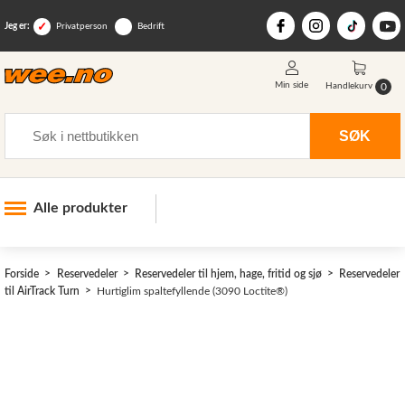
Jeg er:
Privatperson
Bedrift
Min side
0
Handlekurv
Søk
SØK
Alle produkter
Industri og anlegg
Forside
Reservedeler
Reservedeler til hjem, hage, fritid og sjø
Reservedeler
Skogsutstyr
til AirTrack Turn
Hurtiglim spaltefyllende (3090 Loctite®)
Landbruksutstyr
Hjem, hage, fritid og sjø
Vinter og snøutstyr