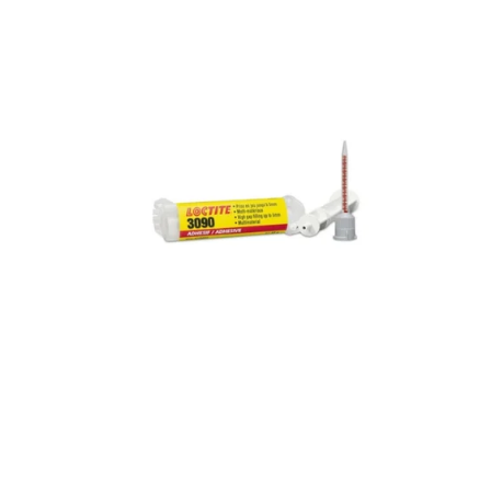
Reservedeler
>
Nye Wee produkter
Tilbud
Lagertømming
Aktuelt
Kundeservice
Leasing