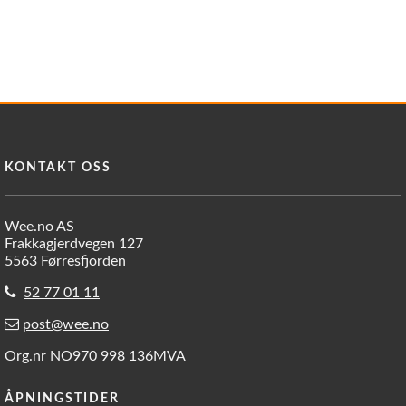
KONTAKT OSS
Wee.no AS
Frakkagjerdvegen 127
5563 Førresfjorden
52 77 01 11
post@wee.no
Org.nr NO970 998 136MVA
ÅPNINGSTIDER