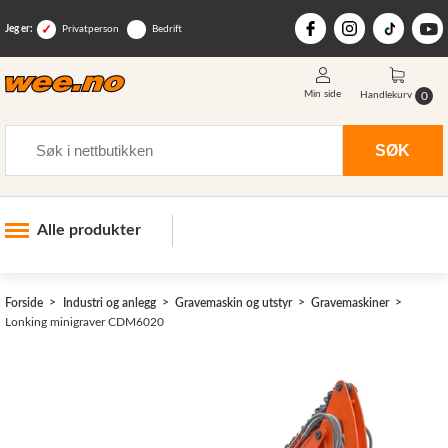
Jeg er:
Privatperson
Bedrift
Min side
0
Handlekurv
Søk
SØK
Alle produkter
Industri og anlegg
>
Forside
Industri og anlegg
Gravemaskin og utstyr
Gravemaskiner
Skogsutstyr
Lonking minigraver CDM6020
Landbruksutstyr
Hjem, hage, fritid og sjø
Vinter og snøutstyr