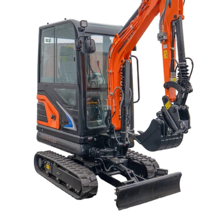
Reservedeler
Nye Wee produkter
Tilbud
Lagertømming
Aktuelt
Kundeservice
Leasing