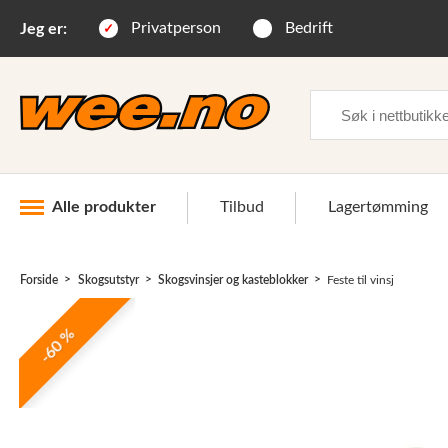
Privatperson
Bedrift
Jeg er:
Søk
Alle produkter
Tilbud
Lagertømming
Forside
Skogsutstyr
Skogsvinsjer og kasteblokker
Feste til vinsj
Industri og anlegg
-60 %
Skogsutstyr
Landbruksutstyr
Hjem, hage, fritid og sjø
Vinter og snøutstyr