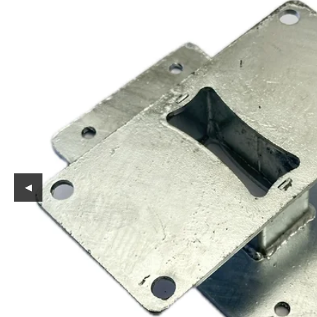
Reservedeler
Nye Wee produkter
Tilbud
Lagertømming
Aktuelt
Kundeservice
Leasing
◀