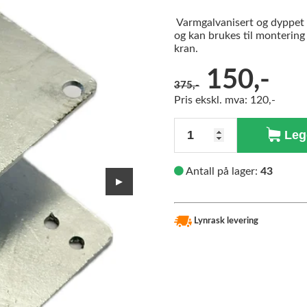
Varmgalvanisert og dyppet f
og kan brukes til montering 
kran.
Før:
150,-
375,-
Pris ekskl. mva: 120,-
Antall
Legg
Antall på lager:
43
▶
Lynrask levering