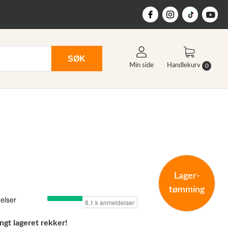
SØK
Min side
Handlekurv
0
Lager-
tømming
ngt lageret rekker!