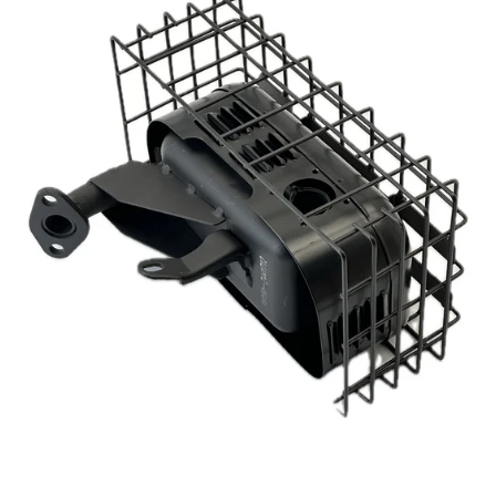
Reservedeler
>
Nye Wee produkter
Tilbud
Lagertømming
Aktuelt
Kundeservice
Leasing