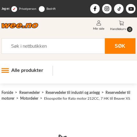
Jeg er:
Privatperson
Bedrift
Min side
0
Handlekurv
Søk
SØK
Alle produkter
Industri og anlegg
Forside
Reservedeler
Reservedeler til industri og anlegg
Reservedeler til
Skogsutstyr
motorer
Motordeler
Eksospotte for Rato motor 212CC, 7 HK til Beaver XS
Landbruksutstyr
Hjem, hage, fritid og sjø
Vinter og snøutstyr