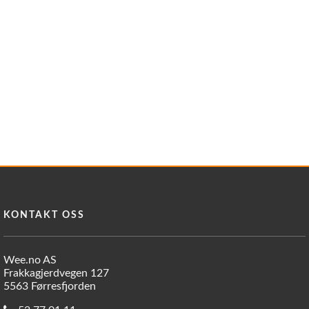
KONTAKT OSS
Wee.no AS
Frakkagjerdvegen 127
5563 Førresfjorden