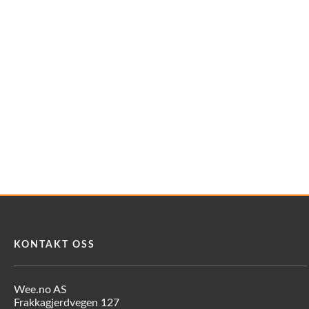
KONTAKT OSS
Wee.no AS
Frakkagjerdvegen 127