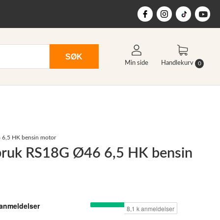
SØK
Min side
Handlekurv
0
 6,5 HK bensin motor
gbruk RS18G Ø46 6,5 HK bensin