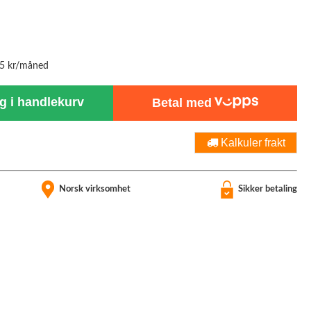
45 kr/måned
 i handlekurv
Betal med
Kalkuler frakt
Norsk virksomhet
Sikker betaling