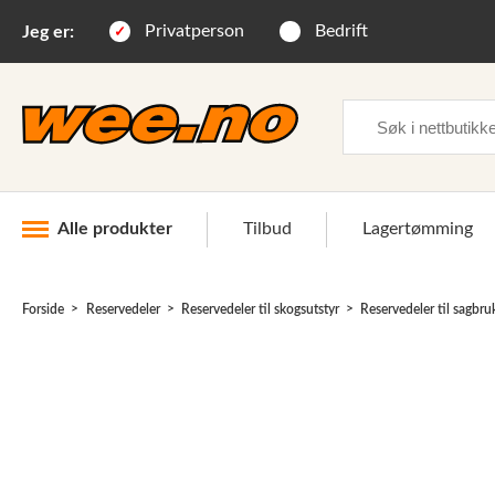
Privatperson
Bedrift
Jeg er:
Søk
Alle produkter
Tilbud
Lagertømming
Forside
Reservedeler
Reservedeler til skogsutstyr
Reservedeler til sagbru
Industri og anlegg
Skogsutstyr
Landbruksutstyr
Hjem, hage, fritid og sjø
Vinter og snøutstyr