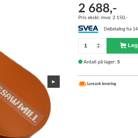
2 688,-
>
Pris ekskl. mva: 2 150,-
Delbetaling fra 1
Antall
Legg
Antall på lager:
5
▶
Lynrask levering