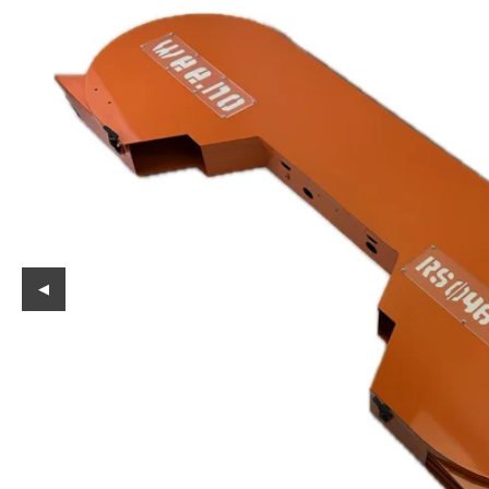
Reservedeler
Nye Wee produkter
Tilbud
Lagertømming
Aktuelt
Kundeservice
Leasing
◀