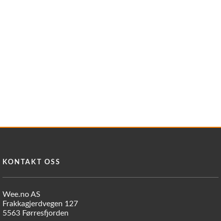
KONTAKT OSS
Wee.no AS
Frakkagjerdvegen 127
5563 Førresfjorden