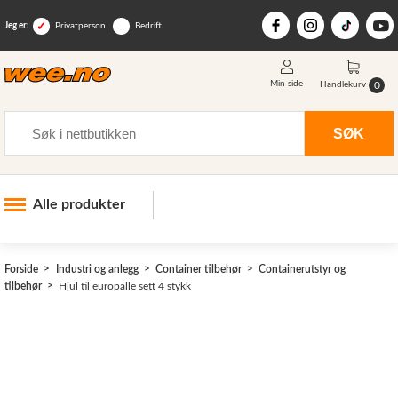
Jeg er:
Privatperson
Bedrift
Min side
0
Handlekurv
Søk
SØK
Alle produkter
Industri og anlegg
>
Forside
Industri og anlegg
Container tilbehør
Containerutstyr og
Skogsutstyr
tilbehør
Hjul til europalle sett 4 stykk
Landbruksutstyr
Hjem, hage, fritid og sjø
Vinter og snøutstyr