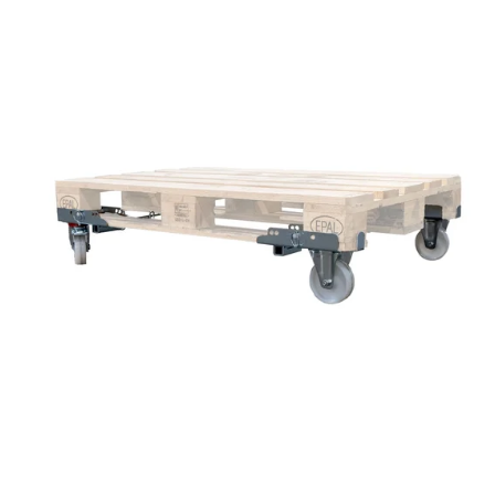
Reservedeler
Nye Wee produkter
Tilbud
Lagertømming
Aktuelt
Kundeservice
Leasing