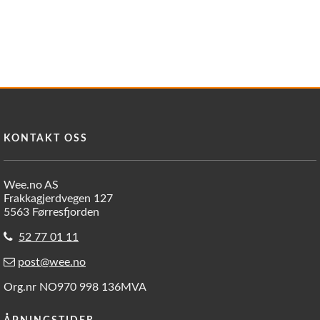
KONTAKT OSS
Wee.no AS
Frakkagjerdvegen 127
5563 Førresfjorden
52 77 01 11
post@wee.no
Org.nr NO970 998 136MVA