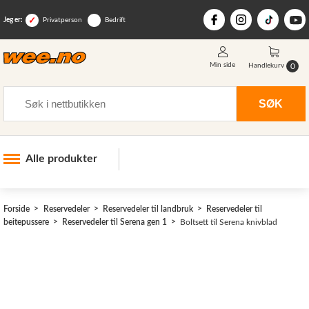
Jeg er:
Privatperson
Bedrift
Min side
0
Handlekurv
Søk
SØK
Alle produkter
Industri og anlegg
Forside
Reservedeler
Reservedeler til landbruk
Reservedeler til
Skogsutstyr
beitepussere
Reservedeler til Serena gen 1
Boltsett til Serena knivblad
Landbruksutstyr
Hjem, hage, fritid og sjø
Vinter og snøutstyr