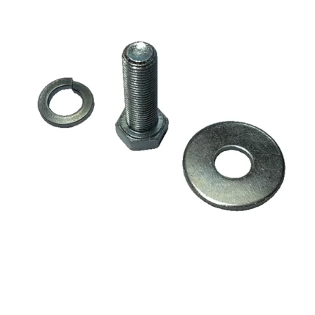
Reservedeler
>
Nye Wee produkter
Tilbud
Lagertømming
Aktuelt
Kundeservice
Leasing