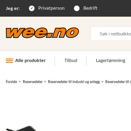
Privatperson
Bedrift
Jeg er:
Søk
Alle produkter
Tilbud
Lagertømming
Forside
Reservedeler
Reservedeler til industri og anlegg
Reservedeler til
Industri og anlegg
Skogsutstyr
Landbruksutstyr
Hjem, hage, fritid og sjø
Vinter og snøutstyr