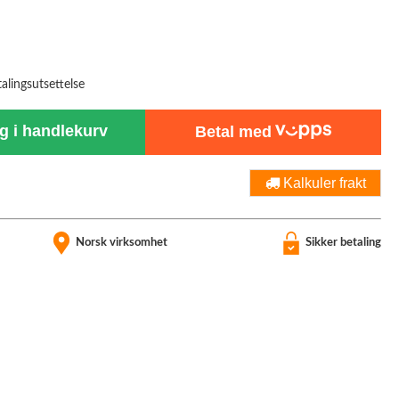
talingsutsettelse
 i handlekurv
Betal med
Kalkuler frakt
Norsk virksomhet
Sikker betaling