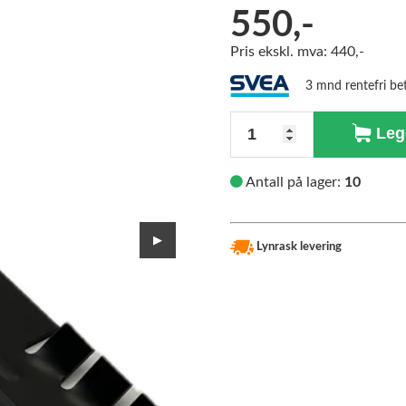
550,-
>
Pris ekskl. mva: 440,-
3 mnd rentefri be
Antall
Legg
Antall på lager:
10
▶
Lynrask levering