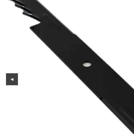
Reservedeler
Nye Wee produkter
Tilbud
Lagertømming
Aktuelt
Kundeservice
Leasing
◀