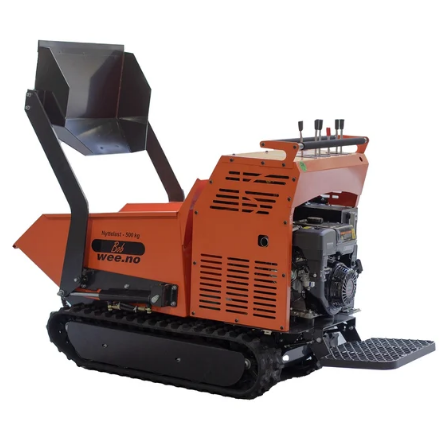
Reservedeler
Nye Wee produkter
Tilbud
Lagertømming
Aktuelt
Kundeservice
Leasing