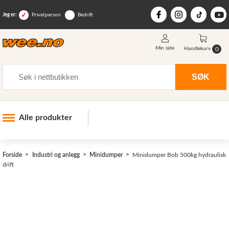
Jeg er:
Privatperson
Bedrift
Min side
0
Handlekurv
Søk
SØK
Alle produkter
Industri og anlegg
>
Forside
Industri og anlegg
Minidumper
Minidumper Bob 500kg hydraulisk
Skogsutstyr
drift
Landbruksutstyr
Hjem, hage, fritid og sjø
Vinter og snøutstyr