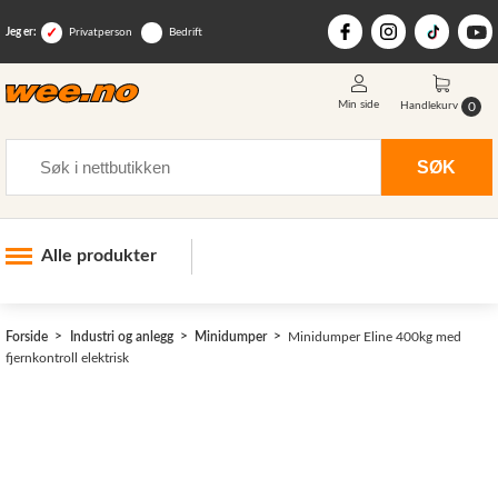
Jeg er:
Privatperson
Bedrift
Min side
0
Handlekurv
Søk
SØK
Alle produkter
Industri og anlegg
>
Forside
Industri og anlegg
Minidumper
Minidumper Eline 400kg med
Skogsutstyr
fjernkontroll elektrisk
Landbruksutstyr
Hjem, hage, fritid og sjø
Vinter og snøutstyr