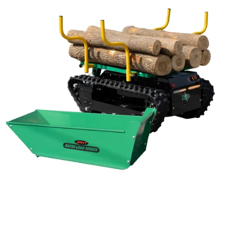
Reservedeler
Nye Wee produkter
Tilbud
Lagertømming
Aktuelt
Kundeservice
Leasing