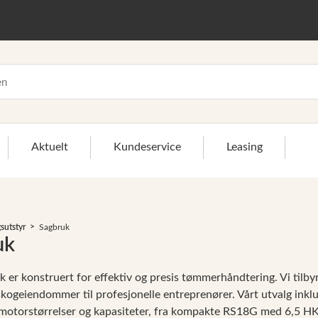
Aktuelt
Kundeservice
Leasing
sutstyr
Sagbruk
>
uk
k er konstruert for effektiv og presis tømmerhåndtering. Vi tilb
skogeiendommer til profesjonelle entreprenører. Vårt utvalg inkl
e motorstørrelser og kapasiteter, fra kompakte RS18G med 6,5 H