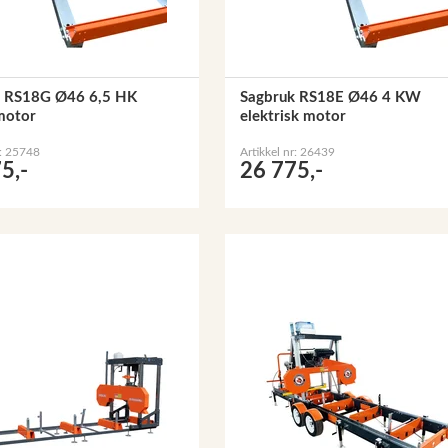
k RS18G Ø46 6,5 HK
Sagbruk RS18E Ø46 4 KW
motor
elektrisk motor
r: 25748
Artikkel nr: 26439
5,-
26 775,-