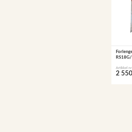
Forlenge
RS18G/
Artikkel n
2 550