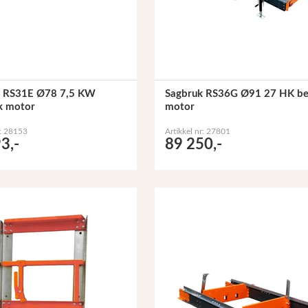
k RS31E Ø78 7,5 KW
Sagbruk RS36G Ø91 27 HK be
sk motor
motor
r: 28153
Artikkel nr: 27801
3,-
89 250,-