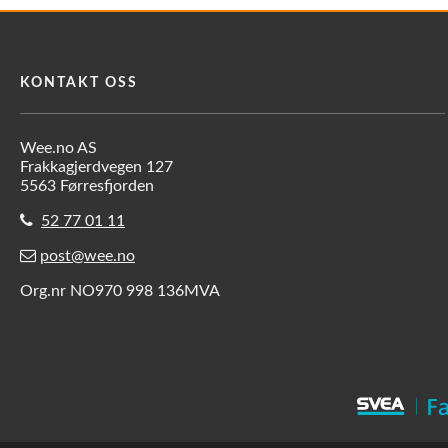
KONTAKT OSS
Wee.no AS
Frakkagjerdvegen 127
5563 Førresfjorden
52 77 01 11
post@wee.no
Org.nr NO970 998 136MVA