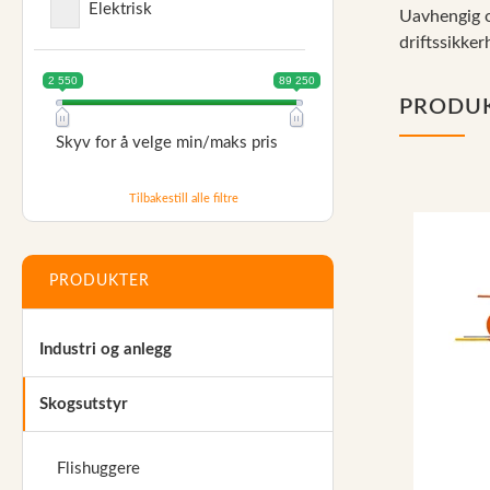
Elektrisk
Uavhengig om
Reservedeler
driftssikker
Nye Wee produkter
2 550
89 250
PRODU
Tilbud
Skyv for å velge min/maks pris
Lagertømming
Aktuelt
Tilbakestill alle filtre
Kundeservice
Leasing
PRODUKTER
Industri og anlegg
Skogsutstyr
Flishuggere