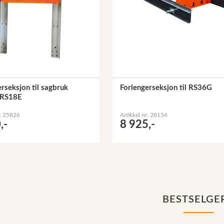
rseksjon til sagbruk
Forlengerseksjon til RS36G
RS18E
r: 25826
Artikkel nr: 28154
,-
8 925,-
BESTSELGE