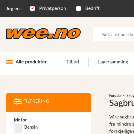
Privatperson
Bedrift
Jeg er:
Søk
Alle produkter
Tilbud
Lagertømming
Industri og anlegg
Forside
Skog
Skogsutstyr
Sagbr
FILTRERING
Landbruksutstyr
Våre sagbru
Motor
Hjem, hage, fritid og sjø
fra mindre 
Bensin
forskjellig
Vinter og snøutstyr