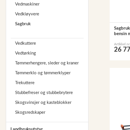
Vedmaskiner
Vedkløyvere
Sagbruk
Sagbru
bensin 
Vedkuttere
Artikkel n
26 77
Vedtørking
Tømmerhengere, sleder og kraner
Tømmerklo og tømmerklyper
Trekuttere
Stubbefreser og stubbebrytere
Skogsvinsjer og kasteblokker
Skogsredskaper
Landbruksutstyr