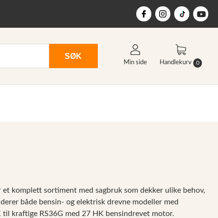
SØK
Min side
Handlekurv
0
yr et komplett sortiment med sagbruk som dekker ulike behov,
uderer både bensin- og elektrisk drevne modeller med
K til kraftige RS36G med 27 HK bensindrevet motor.