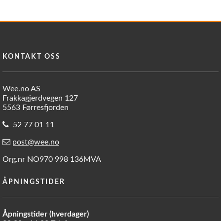
KONTAKT OSS
Wee.no AS
Frakkagjerdvegen 127
5563 Førresfjorden
52 77 01 11
post@wee.no
Org.nr NO970 998 136MVA
ÅPNINGSTIDER
Åpningstider (hverdager)