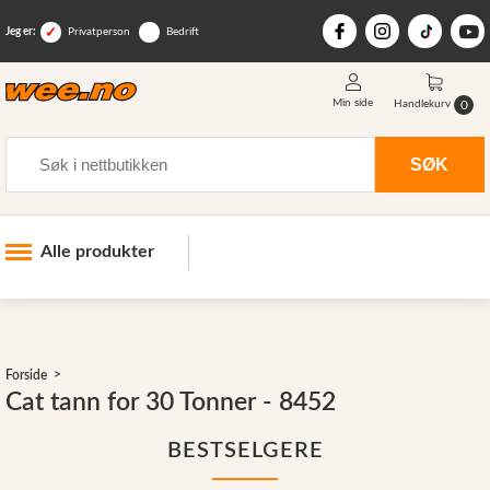
Jeg er:
Privatperson
Bedrift
Min side
0
Handlekurv
Søk
SØK
Alle produkter
Industri og anlegg
Skogsutstyr
Forside
Landbruksutstyr
Cat tann for 30 Tonner - 8452
Hjem, hage, fritid og sjø
BESTSELGERE
Vinter og snøutstyr