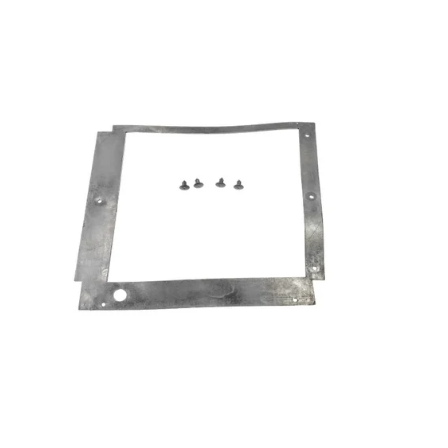
Reservedeler
>
Nye Wee produkter
Tilbud
Lagertømming
Aktuelt
Kundeservice
Leasing