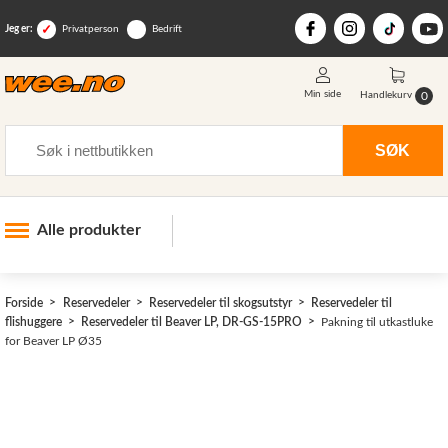
Jeg er:
Privatperson
Bedrift
Min side
0
Handlekurv
Søk
SØK
Alle produkter
Industri og anlegg
Forside
Reservedeler
Reservedeler til skogsutstyr
Reservedeler til
Skogsutstyr
flishuggere
Reservedeler til Beaver LP, DR-GS-15PRO
Pakning til utkastluke
for Beaver LP Ø35
Landbruksutstyr
Hjem, hage, fritid og sjø
Vinter og snøutstyr