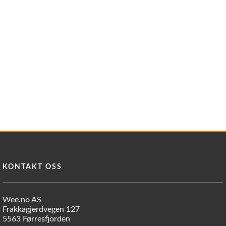
KONTAKT OSS
Wee.no AS
Frakkagjerdvegen 127
5563 Førresfjorden