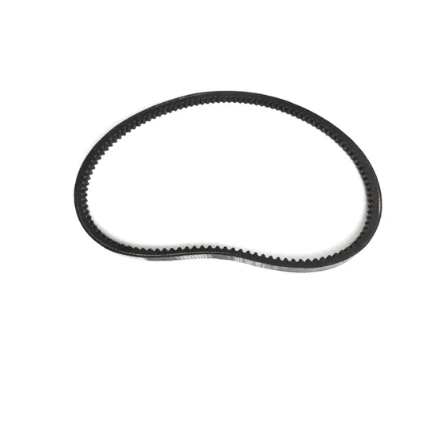
Reservedeler
>
Nye Wee produkter
Tilbud
Lagertømming
Aktuelt
Kundeservice
Leasing