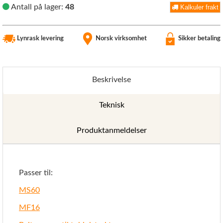
Antall på lager:
48
Kalkuler frakt
Lynrask levering
Norsk virksomhet
Sikker betaling
Beskrivelse
Teknisk
Produktanmeldelser
Passer til:
MS60
MF16