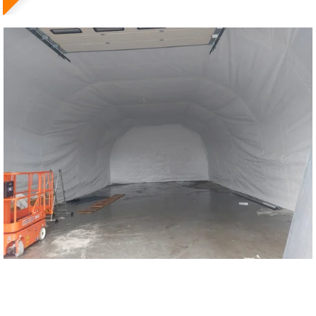
Reservedeler
>
Nye Wee produkter
Tilbud
Lagertømming
Aktuelt
Kundeservice
Leasing