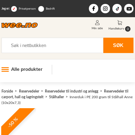
Jeg er:
Privatperson
Bedrift
Min side
0
Handlekurv
Søk
SØK
Alle produkter
Industri og anlegg
Forside
Reservedeler
Reservedeler til industri og anlegg
Reservedeler til
Skogsutstyr
carport, hall og lagringstelt
Stålhaller
Innerduk i PE 200 gram til Stålhall Anne
(10x20x7,3)
Landbruksutstyr
Hjem, hage, fritid og sjø
-50 %
Vinter og snøutstyr