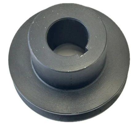
Reservedeler
>
Nye Wee produkter
Tilbud
Lagertømming
Aktuelt
Kundeservice
Leasing