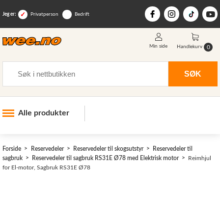
Jeg er:
Privatperson
Bedrift
Min side
0
Handlekurv
Søk
SØK
Alle produkter
Industri og anlegg
Forside
Reservedeler
Reservedeler til skogsutstyr
Reservedeler til
Skogsutstyr
sagbruk
Reservedeler til sagbruk RS31E Ø78 med Elektrisk motor
Reimhjul
for El-motor, Sagbruk RS31E Ø78
Landbruksutstyr
Hjem, hage, fritid og sjø
Vinter og snøutstyr