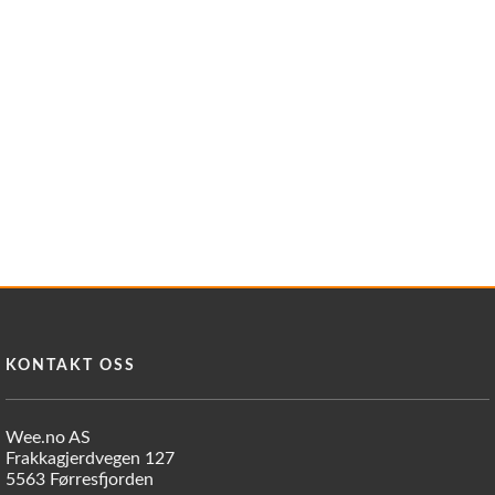
KONTAKT OSS
Wee.no AS
Frakkagjerdvegen 127
5563 Førresfjorden