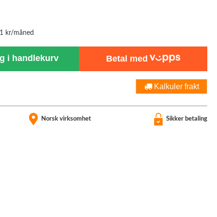
71 kr/måned
 i handlekurv
Betal med
Kalkuler frakt
Norsk virksomhet
Sikker betaling