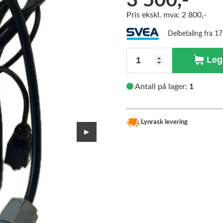
3 500,-
Pris ekskl. mva: 2 800,-
>
Delbetaling fra 1
Antall
Legg
Antall på lager:
1
Lynrask levering
▶