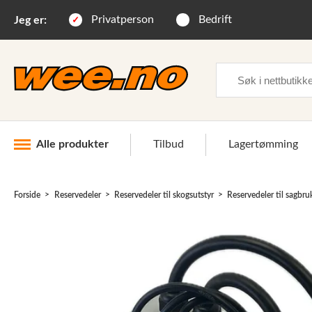
Privatperson
Bedrift
Jeg er:
Søk
Alle produkter
Tilbud
Lagertømming
Forside
Reservedeler
Reservedeler til skogsutstyr
Reservedeler til sagbru
Industri og anlegg
Skogsutstyr
Landbruksutstyr
Hjem, hage, fritid og sjø
Vinter og snøutstyr