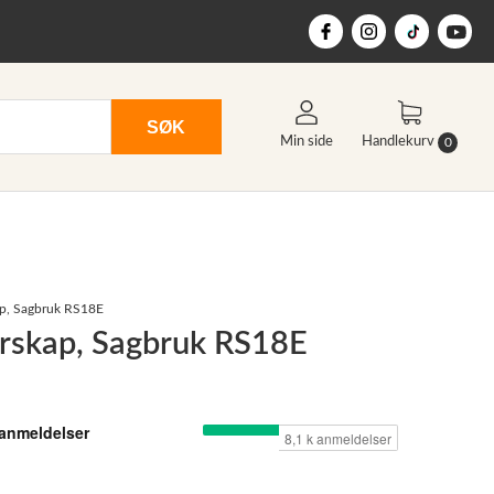
SØK
Min side
Handlekurv
0
ap, Sagbruk RS18E
erskap, Sagbruk RS18E