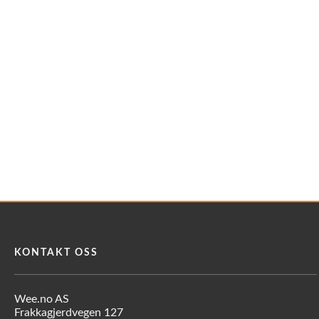
KONTAKT OSS
Wee.no AS
Frakkagjerdvegen 127