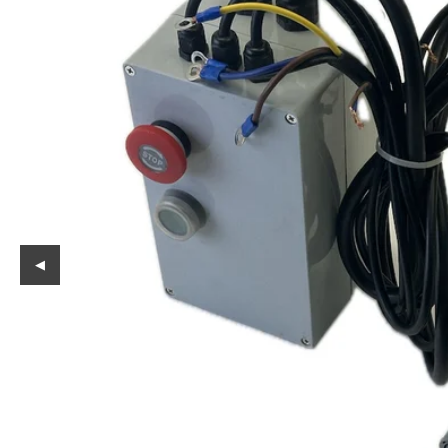
Reservedeler
Nye Wee produkter
Tilbud
Lagertømming
Aktuelt
Kundeservice
Leasing
◀