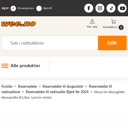
Jeg er:
Privatperson
Bedrift
Min side
0
Handlekurv
Søk
SØK
Alle produkter
Industri og anlegg
Forside
Reservedeler
Reservedeler til skogsutstyr
Reservedeler til
Skogsutstyr
vedmaskiner
Reservedeler til vedmaskin Bjørk før 2024
Skrue for eksosgitter,
eksospotte til Lifan, Loncin motor
Landbruksutstyr
Hjem, hage, fritid og sjø
Vinter og snøutstyr