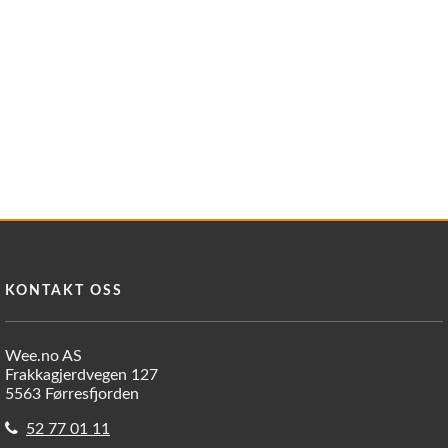
KONTAKT OSS
Wee.no AS
Frakkagjerdvegen 127
5563 Førresfjorden
52 77 01 11