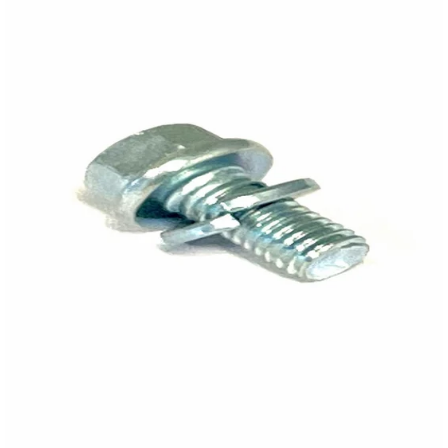
Reservedeler
>
Nye Wee produkter
Tilbud
Lagertømming
Aktuelt
Kundeservice
Leasing