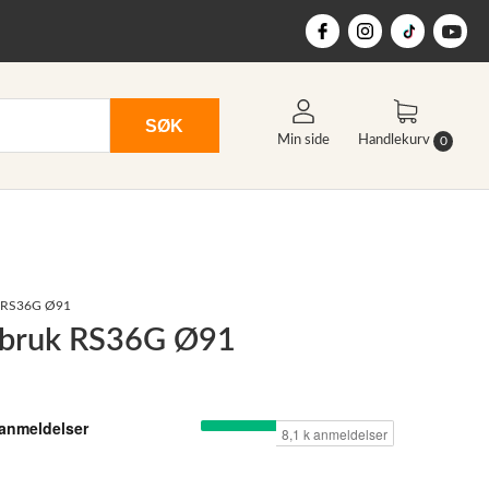
SØK
Min side
Handlekurv
0
uk RS36G Ø91
agbruk RS36G Ø91