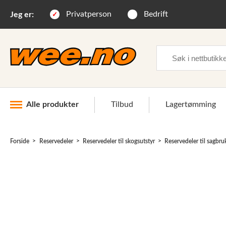
Privatperson
Bedrift
Jeg er:
Søk
Alle produkter
Tilbud
Lagertømming
Forside
Reservedeler
Reservedeler til skogsutstyr
Reservedeler til sagbru
Industri og anlegg
Skogsutstyr
Landbruksutstyr
Hjem, hage, fritid og sjø
Vinter og snøutstyr