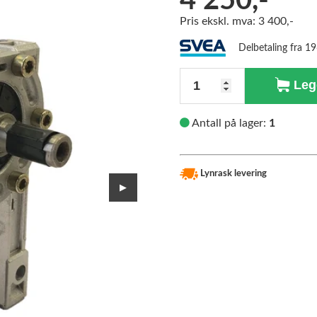
4 250,-
Pris ekskl. mva: 3 400,-
>
Delbetaling fra 1
Antall
Legg
Antall på lager:
1
Lynrask levering
▶