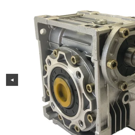
Reservedeler
Nye Wee produkter
Tilbud
Lagertømming
Aktuelt
Kundeservice
Leasing
◀