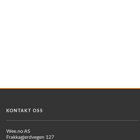
KONTAKT OSS
Wee.no AS
Frakkagjerdvegen 127