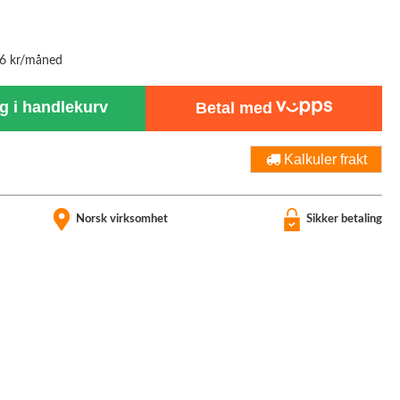
96 kr/måned
 i handlekurv
Betal med
Kalkuler frakt
Norsk virksomhet
Sikker betaling