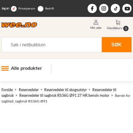
Jeg er:
Privatperson
Bedrift
Min side
0
Handlekurv
Søk
SØK
Alle produkter
Industri og anlegg
Forside
Reservedeler
Reservedeler til skogsutstyr
Reservedeler til
Skogsutstyr
sagbruk
Reservedeler til sagbruk RS36G Ø91 27 HK bensin motor
Børste for
sagblad, sagbruk RS36G Ø91
Landbruksutstyr
Hjem, hage, fritid og sjø
Vinter og snøutstyr