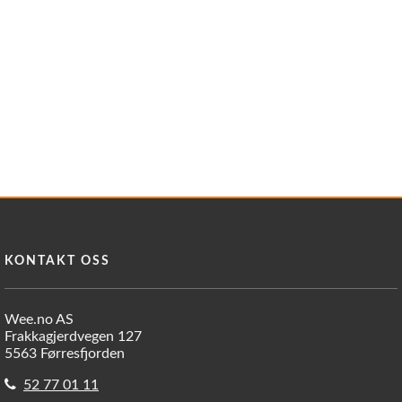
KONTAKT OSS
Wee.no AS
Frakkagjerdvegen 127
5563 Førresfjorden
52 77 01 11