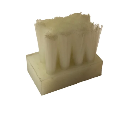
Reservedeler
>
Nye Wee produkter
Tilbud
Lagertømming
Aktuelt
Kundeservice
Leasing