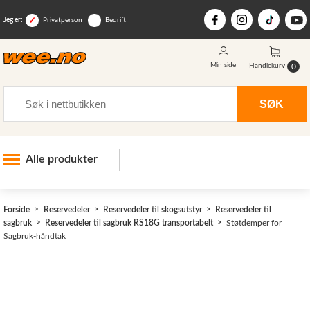
Jeg er:
Privatperson
Bedrift
Min side
0
Handlekurv
Søk
SØK
Alle produkter
Industri og anlegg
Forside
Reservedeler
Reservedeler til skogsutstyr
Reservedeler til
Skogsutstyr
sagbruk
Reservedeler til sagbruk RS18G transportabelt
Støtdemper for
Sagbruk-håndtak
Landbruksutstyr
Hjem, hage, fritid og sjø
Vinter og snøutstyr