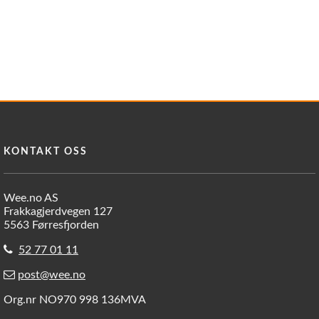
KONTAKT OSS
Wee.no AS
Frakkagjerdvegen 127
5563 Førresfjorden
52 77 01 11
post@wee.no
Org.nr NO970 998 136MVA