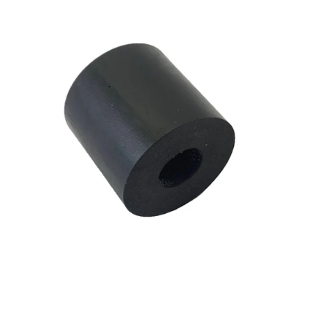
Reservedeler
>
Nye Wee produkter
Tilbud
Lagertømming
Aktuelt
Kundeservice
Leasing