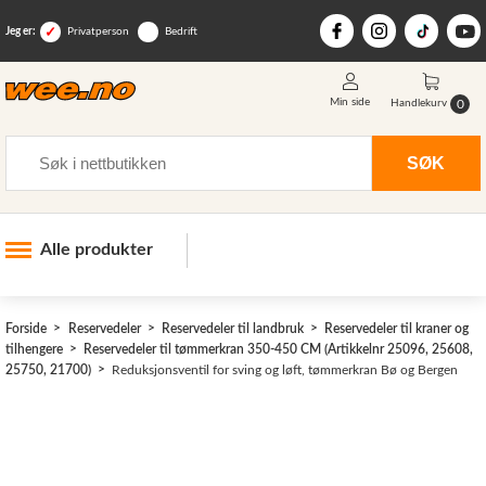
Jeg er:
Privatperson
Bedrift
Min side
0
Handlekurv
Søk
SØK
Alle produkter
Industri og anlegg
Forside
Reservedeler
Reservedeler til landbruk
Reservedeler til kraner og
Skogsutstyr
tilhengere
Reservedeler til tømmerkran 350-450 CM (Artikkelnr 25096, 25608,
25750, 21700)
Reduksjonsventil for sving og løft, tømmerkran Bø og Bergen
Landbruksutstyr
Hjem, hage, fritid og sjø
Vinter og snøutstyr