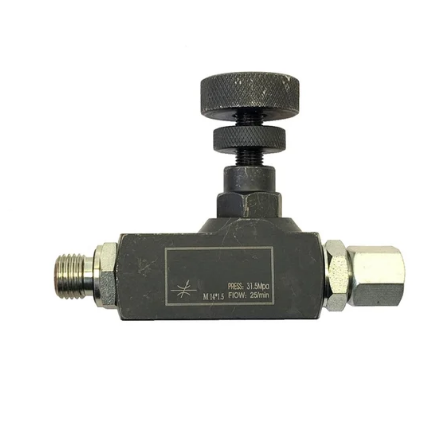
Reservedeler
>
Nye Wee produkter
Tilbud
Lagertømming
Aktuelt
Kundeservice
Leasing