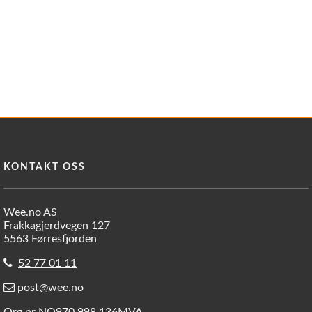
KONTAKT OSS
Wee.no AS
Frakkagjerdvegen 127
5563 Førresfjorden
52 77 01 11
post@wee.no