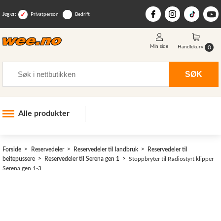
Jeg er:
Privatperson
Bedrift
Min side
0
Handlekurv
Søk
SØK
Alle produkter
Industri og anlegg
Forside
Reservedeler
Reservedeler til landbruk
Reservedeler til
Skogsutstyr
beitepussere
Reservedeler til Serena gen 1
Stoppbryter til Radiostyrt klipper
Serena gen 1-3
Landbruksutstyr
Hjem, hage, fritid og sjø
Vinter og snøutstyr