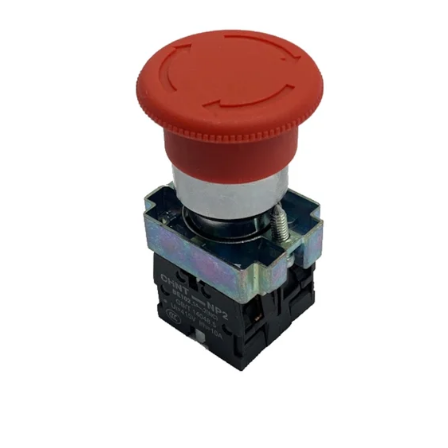
Reservedeler
>
Nye Wee produkter
Tilbud
Lagertømming
Aktuelt
Kundeservice
Leasing