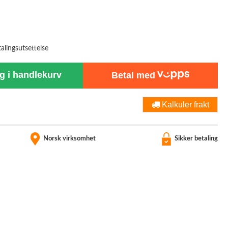
talingsutsettelse
 i handlekurv
Betal med
Kalkuler frakt
Norsk virksomhet
Sikker betaling