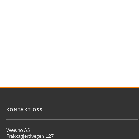
KONTAKT OSS
Wee.no AS
Frakkagjerdvegen 127