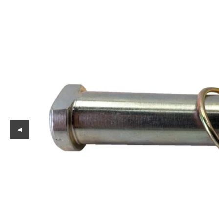
Reservedeler
Nye Wee produkter
Tilbud
Lagertømming
Aktuelt
Kundeservice
Leasing
◀