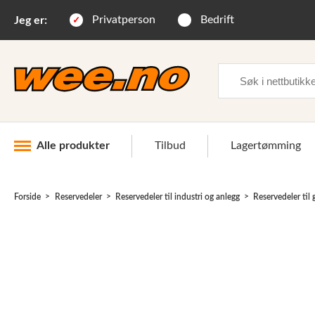
Privatperson
Bedrift
Jeg er:
Søk
Alle produkter
Tilbud
Lagertømming
Forside
Reservedeler
Reservedeler til industri og anlegg
Reservedeler til
Industri og anlegg
Skogsutstyr
Landbruksutstyr
Hjem, hage, fritid og sjø
Vinter og snøutstyr