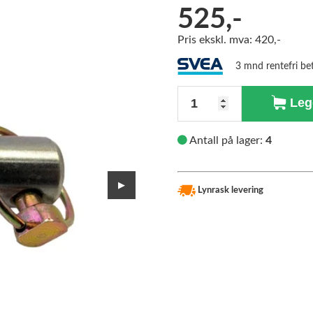
525,-
>
Pris ekskl. mva: 420,-
3 mnd rentefri be
Antall
Legg
Antall på lager:
4
▶
Lynrask levering