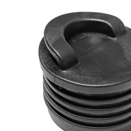
Reservedeler
Nye Wee produkter
Tilbud
Lagertømming
Aktuelt
Kundeservice
Leasing