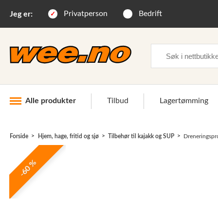
Privatperson
Bedrift
Jeg er:
Søk
Alle produkter
Tilbud
Lagertømming
Forside
Hjem, hage, fritid og sjø
Tilbehør til kajakk og SUP
Dreneringspro
Industri og anlegg
-60 %
Skogsutstyr
Landbruksutstyr
Hjem, hage, fritid og sjø
Vinter og snøutstyr