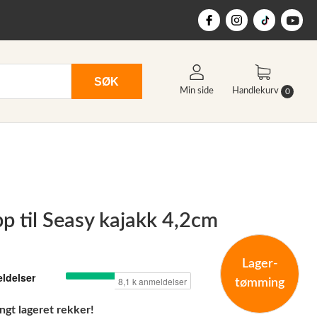
SØK
Min side
Handlekurv
0
p til Seasy kajakk 4,2cm
Lager-
tømming
ngt lageret rekker!