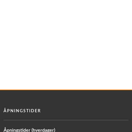
ÅPNINGSTIDER
Åpningstider (hverdager)