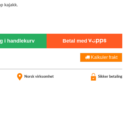
op kajakk.
 i handlekurv
Betal med
Kalkuler frakt
Norsk virksomhet
Sikker betaling