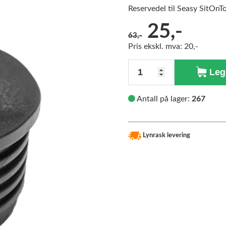
Reservedel til Seasy SitOnT
Før:
25,-
63,-
Pris ekskl. mva: 20,-
Antall
Legg
Antall på lager:
267
Lynrask levering