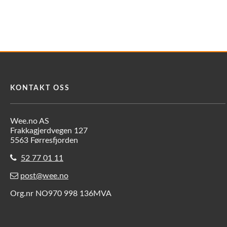
KONTAKT OSS
Wee.no AS
Frakkagjerdvegen 127
5563 Førresfjorden
52 77 01 11
post@wee.no
Org.nr NO970 998 136MVA