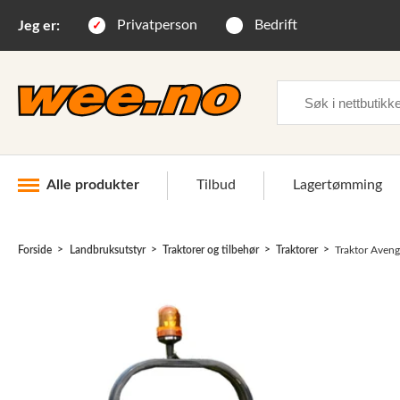
Privatperson
Bedrift
Jeg er:
Søk
Alle produkter
Tilbud
Lagertømming
Forside
Landbruksutstyr
Traktorer og tilbehør
Traktorer
Traktor Aveng
Industri og anlegg
Skogsutstyr
Landbruksutstyr
Hjem, hage, fritid og sjø
Vinter og snøutstyr