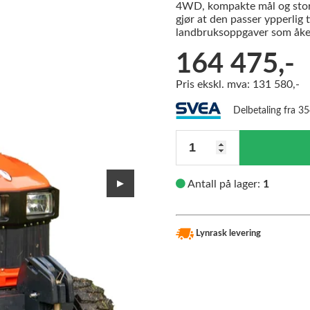
4WD, kompakte mål og stor f
gjør at den passer ypperlig t
landbruksoppgaver som åkerbr
164 475,-
Pris ekskl. mva: 131 580,-
Delbetaling fra 3
Antall
▶
Antall på lager:
1
Lynrask levering