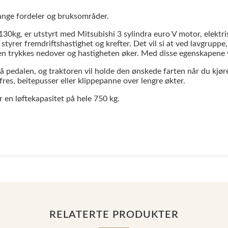
mange fordeler og bruksområder.
30kg, er utstyrt med Mitsubishi 3 sylindra euro V motor, elektr
styrer fremdriftshastighet og krefter. Det vil si at ved lavgrup
len trykkes nedover og hastigheten øker.
Med disse egenskapene vil
på pedalen, og traktoren vil holde den ønskede farten når du kjø
fres, beitepusser eller klippepanne over lengre økter.
 en løftekapasitet på hele 750 kg.
RELATERTE PRODUKTER