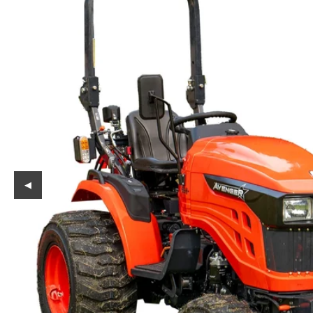
Reservedeler
Nye Wee produkter
Tilbud
Lagertømming
Aktuelt
Kundeservice
Leasing
◀