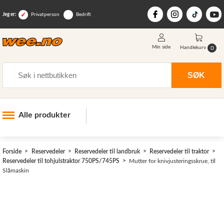
Jeg er:
Privatperson
Bedrift
Min side
0
Handlekurv
Søk
SØK
Alle produkter
Industri og anlegg
Forside
Reservedeler
Reservedeler til landbruk
Reservedeler til traktor
Skogsutstyr
Reservedeler til tohjulstraktor 750PS/745PS
Mutter for knivjusteringsskrue, til
Slåmaskin
Landbruksutstyr
Hjem, hage, fritid og sjø
Vinter og snøutstyr