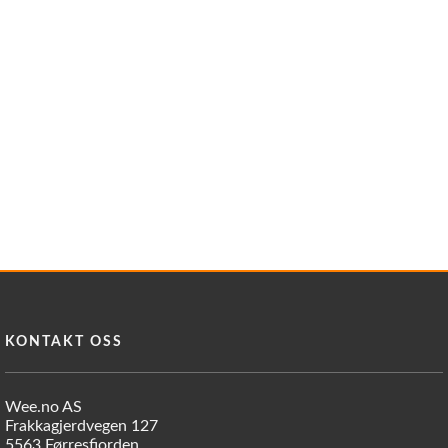
KONTAKT OSS
Wee.no AS
Frakkagjerdvegen 127
5563 Førresfjorden