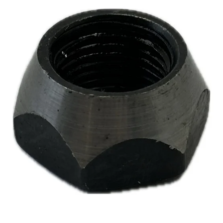
Reservedeler
>
Nye Wee produkter
Tilbud
Lagertømming
Aktuelt
Kundeservice
Leasing