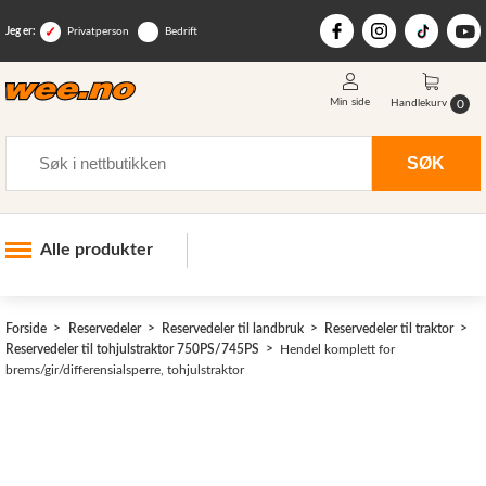
Jeg er:
Privatperson
Bedrift
Min side
0
Handlekurv
Søk
SØK
Alle produkter
Industri og anlegg
Forside
Reservedeler
Reservedeler til landbruk
Reservedeler til traktor
Skogsutstyr
Reservedeler til tohjulstraktor 750PS/745PS
Hendel komplett for
brems/gir/differensialsperre, tohjulstraktor
Landbruksutstyr
Hjem, hage, fritid og sjø
Vinter og snøutstyr