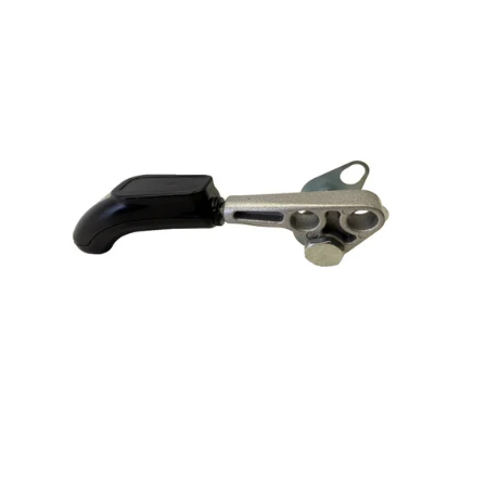
Reservedeler
>
Nye Wee produkter
Tilbud
Lagertømming
Aktuelt
Kundeservice
Leasing