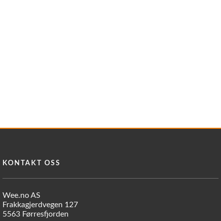
KONTAKT OSS
Wee.no AS
Frakkagjerdvegen 127
5563 Førresfjorden