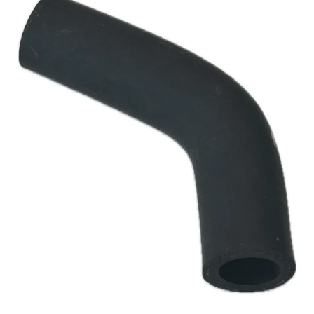
Reservedeler
>
Nye Wee produkter
Tilbud
Lagertømming
Aktuelt
Kundeservice
Leasing