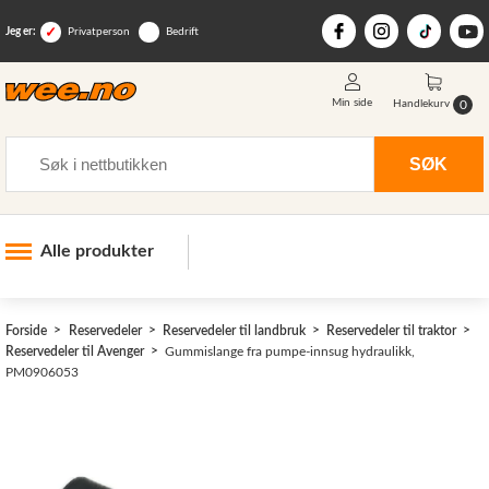
Jeg er:
Privatperson
Bedrift
Min side
0
Handlekurv
Søk
SØK
Alle produkter
Industri og anlegg
Forside
Reservedeler
Reservedeler til landbruk
Reservedeler til traktor
Skogsutstyr
Reservedeler til Avenger
Gummislange fra pumpe-innsug hydraulikk,
PM0906053
Landbruksutstyr
Hjem, hage, fritid og sjø
Vinter og snøutstyr