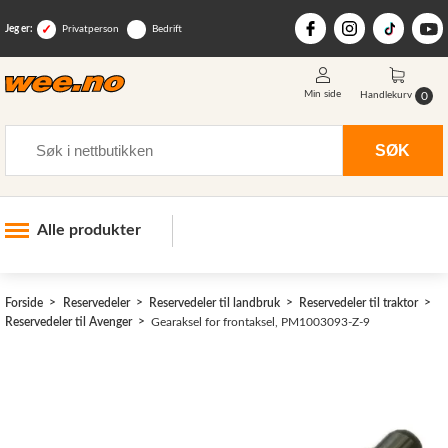
Jeg er:
Privatperson
Bedrift
Min side
0
Handlekurv
Søk
SØK
Alle produkter
Industri og anlegg
Forside
Reservedeler
Reservedeler til landbruk
Reservedeler til traktor
Skogsutstyr
Reservedeler til Avenger
Gearaksel for frontaksel, PM1003093-Z-9
Landbruksutstyr
Hjem, hage, fritid og sjø
Vinter og snøutstyr