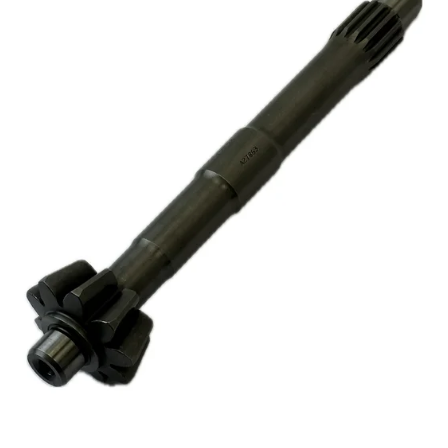
Reservedeler
>
Nye Wee produkter
Tilbud
Lagertømming
Aktuelt
Kundeservice
Leasing