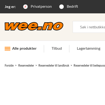
Privatperson
Bedrift
Jeg er:
Søk
Alle produkter
Tilbud
Lagertømming
Forside
Reservedeler
Reservedeler til landbruk
Reservedeler til beitepus
Industri og anlegg
Skogsutstyr
Landbruksutstyr
Hjem, hage, fritid og sjø
Vinter og snøutstyr