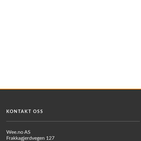
KONTAKT OSS
Wee.no AS
Frakkagjerdvegen 127