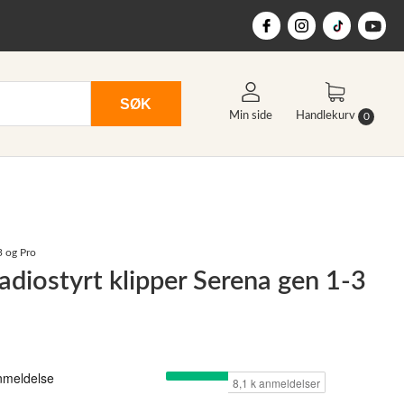
SØK
Min side
Handlekurv
0
3 og Pro
 Radiostyrt klipper Serena gen 1-3