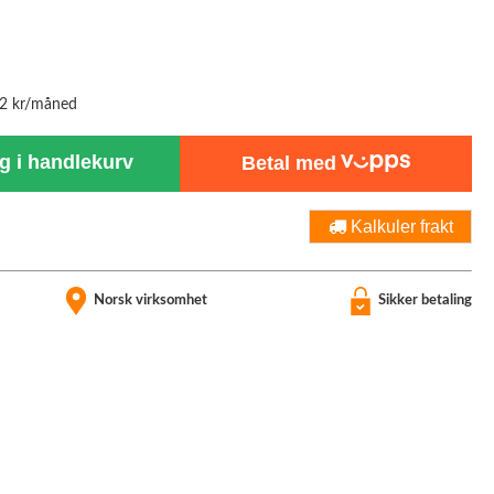
72 kr/måned
 i handlekurv
Betal med
Kalkuler frakt
Norsk virksomhet
Sikker betaling