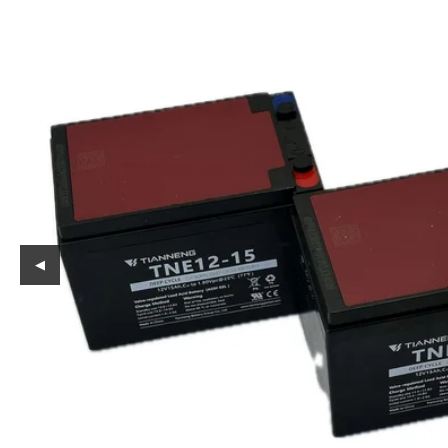
Reservedeler
Nye Wee produkter
Tilbud
Lagertømming
Aktuelt
Kundeservice
Leasing
◀