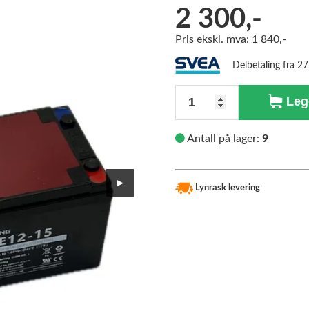
2 300,-
>
Pris ekskl. mva: 1 840,-
Delbetaling fra 2
Antall
Legg
Antall på lager:
9
▶
Lynrask levering