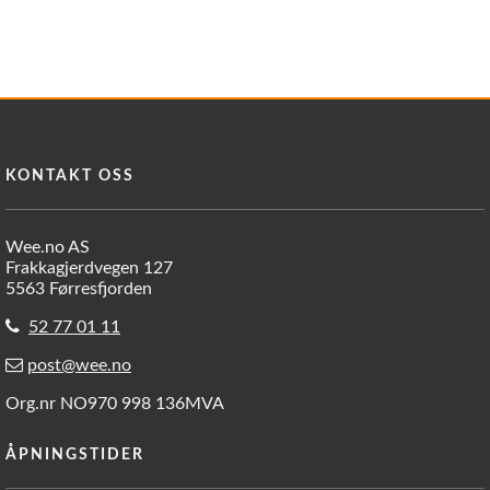
KONTAKT OSS
Wee.no AS
Frakkagjerdvegen 127
5563 Førresfjorden
52 77 01 11
post@wee.no
Org.nr NO970 998 136MVA
ÅPNINGSTIDER