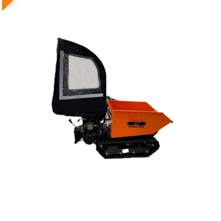
Reservedeler
>
Nye Wee produkter
Tilbud
Lagertømming
Aktuelt
Kundeservice
Leasing