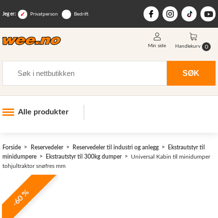
Jeg er:
Privatperson
Bedrift
Min side
0
Handlekurv
Søk
SØK
Alle produkter
Industri og anlegg
Forside
Reservedeler
Reservedeler til industri og anlegg
Ekstrautstyr til
Skogsutstyr
minidumpere
Ekstrautstyr til 300kg dumper
Universal Kabin til minidumper
tohjultraktor snøfres mm
Landbruksutstyr
Hjem, hage, fritid og sjø
-60 %
Vinter og snøutstyr