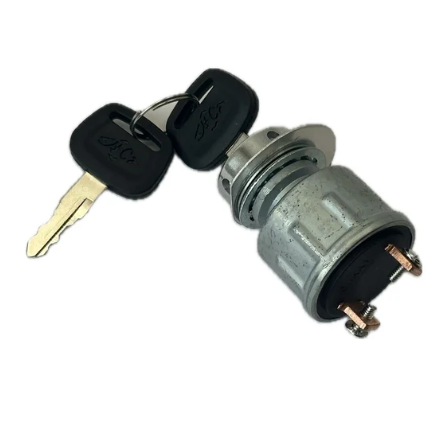
Reservedeler
>
Nye Wee produkter
Tilbud
Lagertømming
Aktuelt
Kundeservice
Leasing