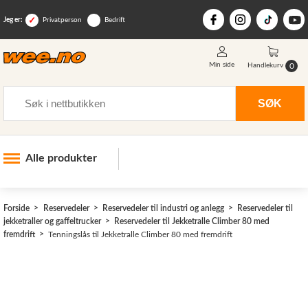
Jeg er:
Privatperson
Bedrift
Min side
0
Handlekurv
Søk
SØK
Alle produkter
Industri og anlegg
Forside
Reservedeler
Reservedeler til industri og anlegg
Reservedeler til
Skogsutstyr
jekketraller og gaffeltrucker
Reservedeler til Jekketralle Climber 80 med
fremdrift
Tenningslås til Jekketralle Climber 80 med fremdrift
Landbruksutstyr
Hjem, hage, fritid og sjø
Vinter og snøutstyr