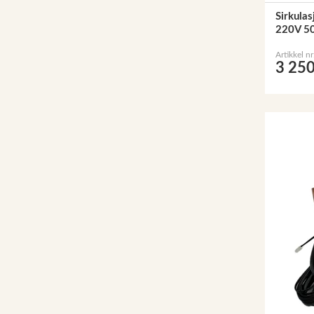
Sirkula
220V 5
Artikkel n
3 250