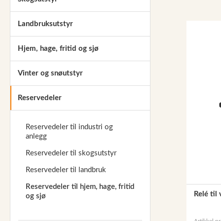
Reservedeler
Landbruksutstyr
Nye Wee produkter
Hjem, hage, fritid og sjø
Tilbud
Lagertømming
Vinter og snøutstyr
Aktuelt
Reservedeler
Kundeservice
Leasing
Reservedeler til industri og
anlegg
Reservedeler til skogsutstyr
Reservedeler til landbruk
Reservedeler til hjem, hage, fritid
Relé ti
og sjø
Artikkel n