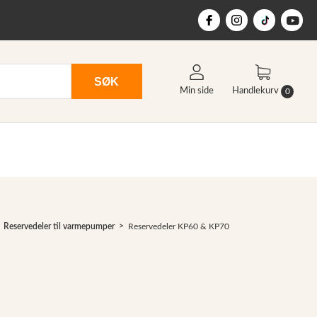
SØK
Min side
Handlekurv
0
Reservedeler til varmepumper
Reservedeler KP60 & KP70