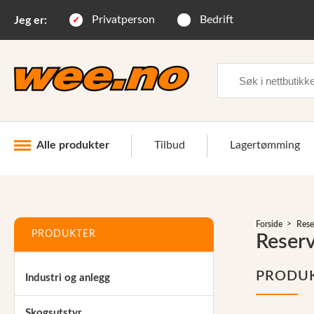
Privatperson
Bedrift
Jeg er:
Søk
Alle produkter
Tilbud
Lagertømming
Industri og anlegg
Forside
Rese
Skogsutstyr
PRODUKTER
Reser
Landbruksutstyr
PRODU
Industri og anlegg
Hjem, hage, fritid og sjø
Vinter og snøutstyr
Skogsutstyr