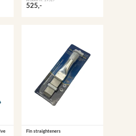
525,-
lve
Fin straighteners