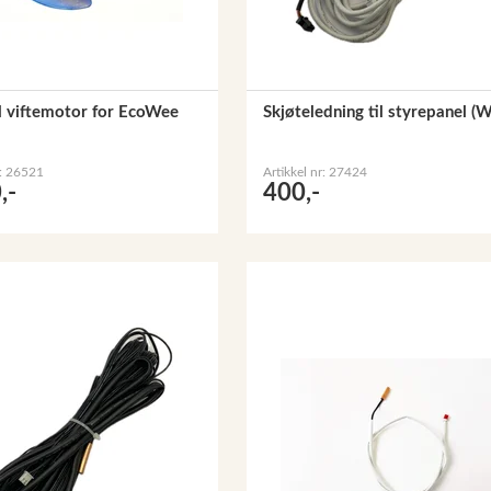
il viftemotor for EcoWee
Skjøteledning til styrepanel (W
r: 26521
Artikkel nr: 27424
,-
400,-