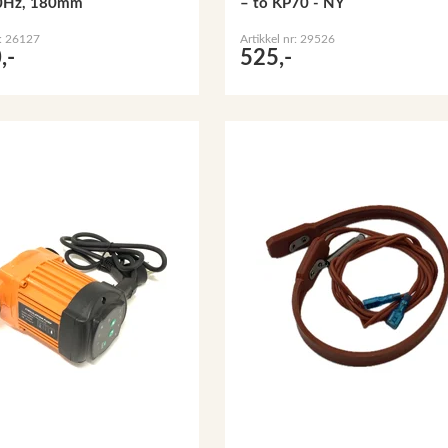
0Hz, 180mm
– to KP70 - NY
r: 26127
Artikkel nr: 29526
,-
525,-