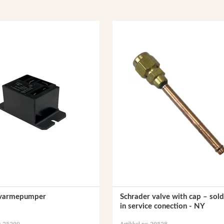
>
l varmepumper
Schrader valve with cap – sold
in service conection - NY
r: 25299
Artikkel nr: 29528