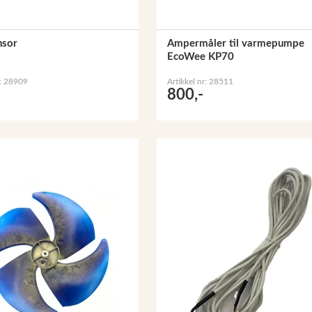
nsor
Ampermåler til varmepumpe
EcoWee KP70
r: 28909
Artikkel nr: 28511
800,-