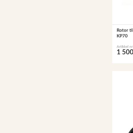
Rotor t
KP70
Artikkel n
1 500