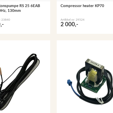
sjonspumpe RS 25 6EAB
Compressor heater KP70
0Hz, 130mm
r: 23840
Artikkel nr: 29524
,-
2 000,-