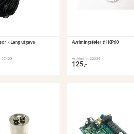
sor - Lang utgave
Avrimingsføler til KP60
r: 27425
Artikkel nr: 22254
125,-