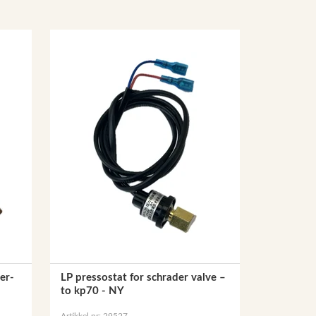
er-
LP pressostat for schrader valve –
to kp70 - NY
Artikkel nr: 29527