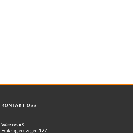
Reservedeler
>
Nye Wee produkter
Tilbud
Lagertømming
Aktuelt
Kundeservice
Leasing
KONTAKT OSS
Wee.no AS
Frakkagjerdvegen 127