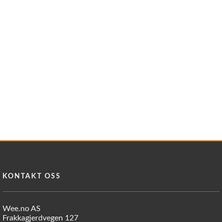
Reservedeler
Nye Wee produkter
Tilbud
Lagertømming
Aktuelt
Kundeservice
Leasing
KONTAKT OSS
Wee.no AS
Frakkagjerdvegen 127