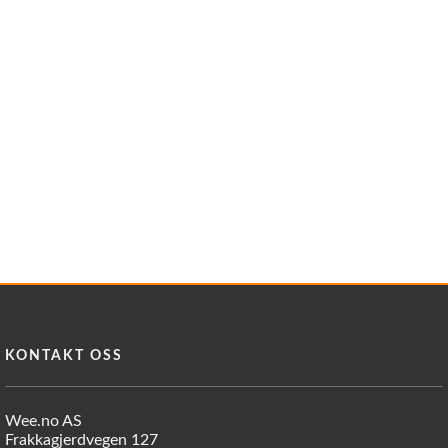
Reservedeler
Nye Wee produkter
Tilbud
Lagertømming
Aktuelt
Kundeservice
Leasing
KONTAKT OSS
Wee.no AS
Frakkagjerdvegen 127