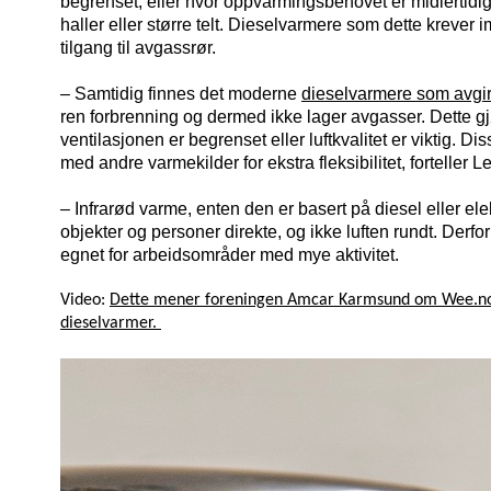
begrenset, eller hvor oppvarmingsbehovet er midlertidig
haller eller større telt. Dieselvarmere som dette krever i
tilgang til avgassrør.
– Samtidig finnes det moderne
dieselvarmere som avgir 
ren forbrenning og dermed ikke lager avgasser. Dette gjø
ventilasjonen er begrenset eller luftkvalitet er viktig.
Dis
med andre varmekilder for ekstra fleksibilitet, forteller L
– Infrarød varme, enten den er basert på diesel eller elekt
objekter og personer direkte, og ikke luften rundt. Der
egnet for arbeidsområder med mye aktivitet.
Video:
Dette mener foreningen Amcar Karmsund om Wee.no si
dieselvarmer.