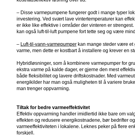
– Disse varmepumpene fungerer godt i mange typer lokal
investering. Ved svært lave vintertemperaturer kan ef
er ikke like effektive i områder der vinteren er strengest.
kan også luft-til-luft pumpene fort tette seg og være mind
–
Luft-til-vann-varmepumper
kan mange steder være et g
varme, men dette er kostbart å installere og krever en st
Hybridløsninger, som å kombinere varmepumper for gr
ekstra varme på kalde dager, er gjerne den mest effektiv
både fleksibilitet og lavere driftskostnader. Med varmeut
energikilder har man også muligheten til å variere bruke
man trenger oppvarming.
Tiltak for bedre varmeeffektivitet
Effektiv oppvarming handler imidlertid ikke bare om va
effekten og redusere energikostnadene, bør bedrifter ogs
varmeeffektiviteten i lokalene. Leknes peker på flere en
forskjell.