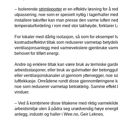
– Isolerende
strimleporter
er en effektiv løsning for å r
utpassering, noe som er spesielt nyttig i lagerhaller med s
installere takvifter kan man presse den varme luften ned
temperaturfordeling i rom med stor takhøyde, forklarer 
For lokaler med dårlig isolasjon, så som for eksempel h
kostnadseffektivt tiltak som reduserer varmetap betydeli
ventilasjonsanlegg med varmevekslere gjenbruke varme
behovet for tilført energi.
Andre og enklere tiltak kan være bruk av termiske gardin
arbeidsstasjoner, eller bruk av gulvmatter der betonggulv
eller ventilasjonskanaler ut gjennom yttervegger, noe so
luftlekkasje. Områdene rundt disse gjennomføringene k
noe som reduserer varmetap betraktelig. Samme effekt 
vinduer.
– Ved å kombinere disse tiltakene med riktig varmekild
arbeidsmiljø uten å pådra seg unødvendig høye energik
anlegg, industri og haller i Wee.no, Geir Leknes.