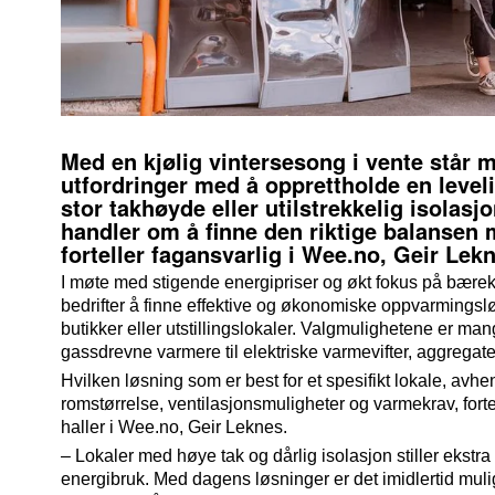
Med en kjølig vintersesong i vente står 
utfordringer med å opprettholde en level
stor takhøyde eller utilstrekkelig isolasj
handler om å finne den riktige balansen 
forteller fagansvarlig i Wee.no, Geir Lek
I møte med stigende energipriser og økt fokus på bærekraf
bedrifter å finne effektive og økonomiske oppvarmingsløs
butikker eller utstillingslokaler. Valgmulighetene er mang
gassdrevne varmere til elektriske varmevifter, aggregat
Hvilken løsning som er best for et spesifikt lokale, avhe
romstørrelse, ventilasjonsmuligheter og varmekrav, forte
haller i Wee.no, Geir Leknes.
– Lokaler med høye tak og dårlig isolasjon stiller ekstra
energibruk. Med dagens løsninger er det imidlertid muli